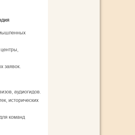
едия
омышленных
 центры,
х заявок.
визов, аудиогидов.
ек, исторических
для команд