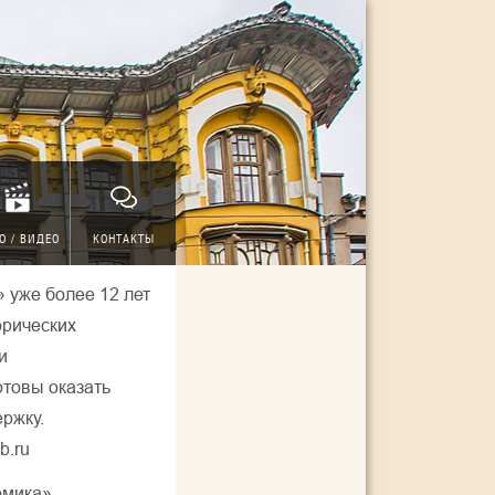
О / ВИДЕО
КОНТАКТЫ
 уже более 12 лет
орических
ти
отовы оказать
ржку.
b.ru
омика».