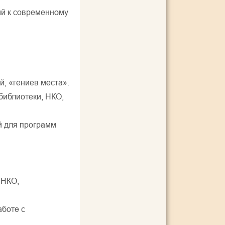
ий к современному
й, «гениев места».
библиотеки, НКО,
й для программ
 НКО,
аботе с