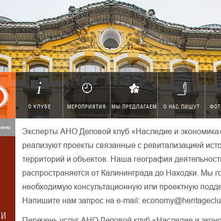
О КЛУБЕ
МЕРОПРИЯТИЯ
МЫ ПРЕДЛАГАЕМ
О НАС ПИШУТ
ФОТ
меню
Эксперты АНО Деловой клуб «Наследие и экономика»
реализуют проекты связанные с ревитализацией ист
территорий и объектов. Наша география деятельнос
распространяется от Калининграда до Находки. Мы г
необходимую консультационную или проектную подде
Напишите нам запрос на e-mail: economy@heritageclu
ГИ
Перечень услуг АНО Деловой клуб «Наследие и экон