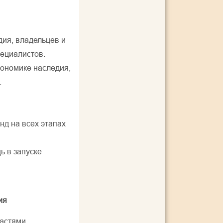
дия, владельцев и
пециалистов.
кономике наследия,
.
д на всех этапах
ь в запуске
ия
астями,