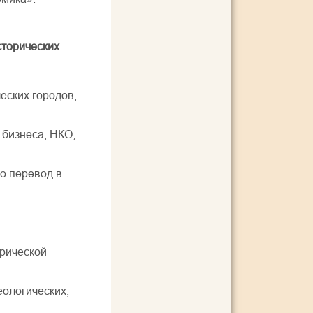
сторических
еских городов,
 бизнеса, НКО,
о перевод в
орической
еологических,