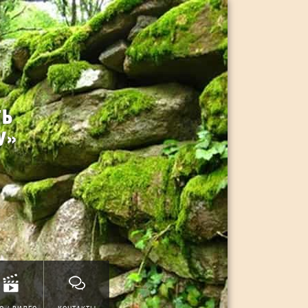
ТЬ
У»