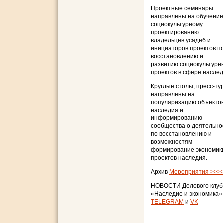
Проектные семинары
направлены на обучение
социокультурному
проектированию
владельцев усадеб и
инициаторов проектов п
восстановлению и
развитию социокультурн
проектов в сфере наслед
Круглые столы, пресс-ту
направлены на
популяризацию объекто
наследия и
информированию
сообщества о деятельно
по восстановлению и
возможностям
формирование экономик
проектов наследия.
Архив
Мероприятия >>>
НОВОСТИ Делового клуб
«Наследие и экономика»
TELEGRAM
и
VK