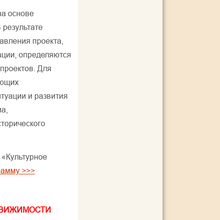
на основе
 результате
авления проекта,
ации, определяются
проектов. Для
ающих
туации и развития
ма,
сторического
 «Культурное
рамму >>>
ДВИЖИМОСТИ