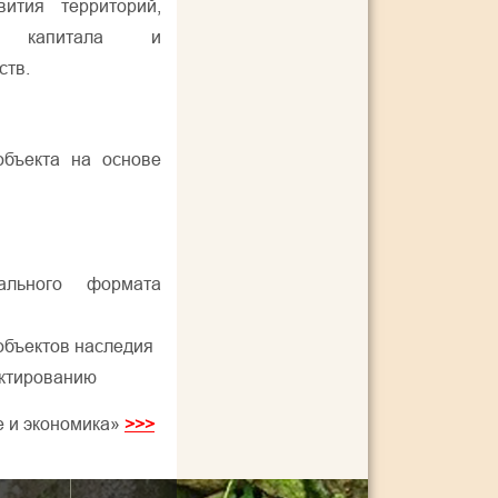
ития территорий,
го капитала и
ств.
объекта на основе
льного формата
объектов наследия
ектированию
е и экономика»
>>>