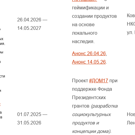
геймификации и
Ков
создании продуктов
26.04.2026 —
НК
на основе
14.05.2027
о
ул.
локального
ых
наследия.
ия.
ры
Анонс 26.04.26
,
Анонс 14.05.26
.
в
сти
Проект
#ДОМ17
при
поддержке Фонда
и
Президентских
>
грантов
(разработка
а
01.07.2025 —
социокультурных
Нов
 в
31.05.2026
продуктов и
Лен
концепции дома).