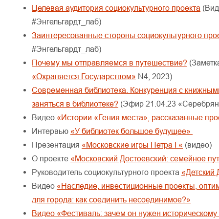
Целевая аудитория социокультурного проекта
(Вид
#Энгельгардт_лаб)
Заинтересованные стороны социокультурного про
#Энгельгардт_лаб)
Почему мы отправляемся в путешествие?
(Заметк
«Охраняется Государством»
N4, 2023)
Современная библиотека. Конкуренция с книжным
заняться в библиотеке?
(Эфир 21.04.23 «Серебрян
Видео
«Истории «Гения места», рассказанные пр
Интервью
«У библиотек большое будущее»
Презентация
«Московские игры Петра I «
(видео)
О проекте
«Московский Достоевский: семейное пу
Руководитель социокультурного проекта
«Детский 
Видео
«Наследие, инвестиционные проекты, опт
для города: как соединить несоединимое?»
Видео «Фестиваль: зачем он нужен историческому