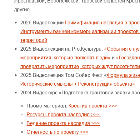
Ярославской, Воронежской, Тверской областей Красн
другие.
2026 Видеолекции
Геймификация наследия в прое
Инструменты ранней коммерциализации проектов 
территорий
2025 Видеолекции на Pro.Культура:
«События с нул
мероприятия, которые полюбят люди»
и
«Госзадан
превратить мероприятие, которых ждут посетител
2025 Видеолекция Том Сойер Фест «
Формула жизн
Исторические смыслы + Реконструкция объекта»
2024 Видеокурс «Подготовка грантовой заявки про
Промо материал:
Креатив проекта >>>
Ресурсы проекта наследия >>>
Ведение проекта наследия >>>
Отчетность по проекту >>>