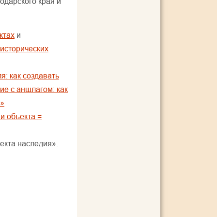
одарского края и
ктах
и
исторических
я: как создавать
ие с аншлагом: как
и»
и объекта =
екта наследия».