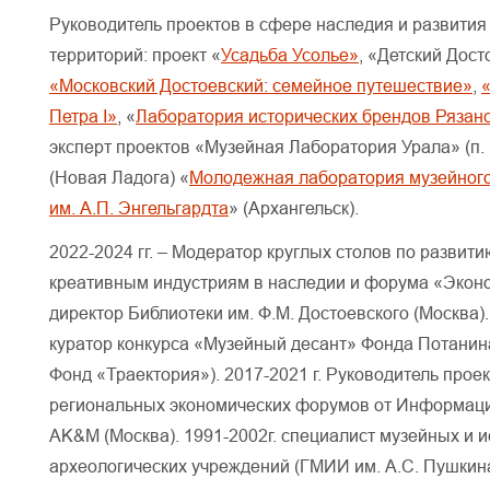
Руководитель проектов в сфере наследия и развития
территорий: проект «
Усадьба Усолье»
, «Детский Дост
«Московский Достоевский: семейное путешествие»
,
Петра I»
, «
Лаборатория исторических брендов Рязанс
эксперт проектов «Музейная Лаборатория Урала» (п.
(Новая Ладога) «
Молодежная лаборатория музейног
им. А.П. Энгельгардта
» (Архангельск).
2022-2024 гг. – Модератор круглых столов по развити
креативным индустриям в наследии и форума «Экон
директор Библиотеки им. Ф.М. Достоевского (Москва).
куратор конкурса «Музейный десант» Фонда Потанин
Фонд «Траектория»). 2017-2021 г. Руководитель прое
региональных экономических форумов от Информаци
AK&M (Москва). 1991-2002г. специалист музейных и и
археологических учреждений (ГМИИ им. А.С. Пушкин