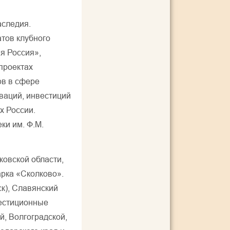
аследия.
тов клубного
я Россия»,
проектах
ов в сфере
оваций, инвестиций
х России.
ки им. Ф.М.
овской области,
арка «Сколково».
ск), Славянский
естиционные
, Волгоградской,