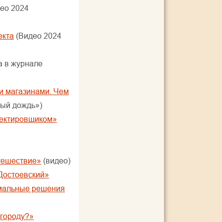
ео 2024
екта
(Видео 2024
а в журнале
и магазинами. Чем
ый дождь»)
оектировщиком»
тешествие»
(видео)
Достоевский»
имальные решения
 городу?»