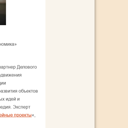
ономика»
партнер Делового
родвижения
ции
развития объектов
ых идей и
едия. Эксперт
ейные проекты
«,