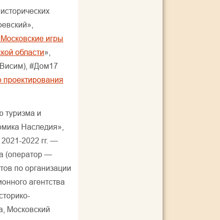
 исторических
оевский»,
«Московские игры
кой области
»,
 Висим), #Дом17
о проектирования
ю туризма и
омика Наследия»,
 2021-2022 гг. —
а (оператор —
ктов по организации
онного агентства
сторико-
а, Московский